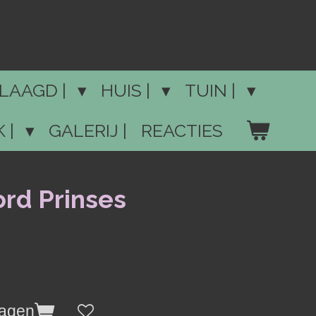
LAAGD |
HUIS |
TUIN |
 |
GALERIJ |
REACTIES
rd Prinses
wagen