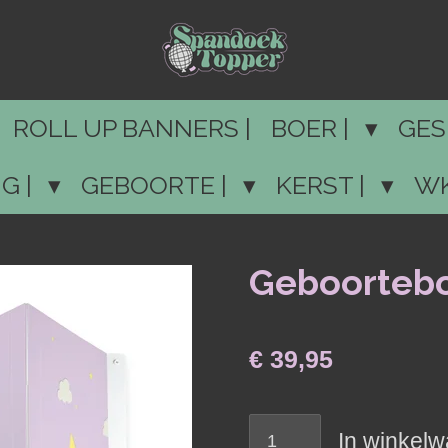
ROLL UP BANNERS |
BOER |
GES
G |
GEBOORTE |
KERST |
WK
Geboortebo
€ 39,95
In winkel