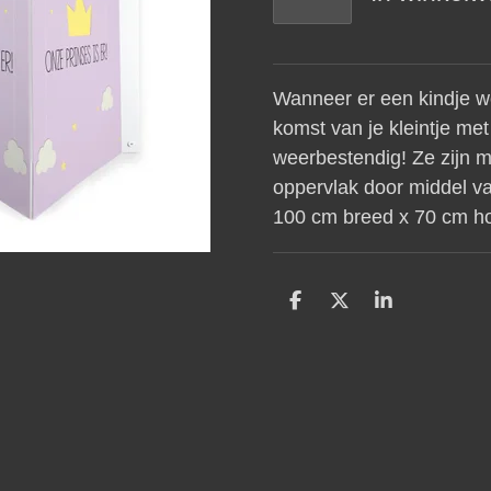
Wanneer er een kindje wo
komst van je kleintje me
weerbestendig! Ze zijn m
oppervlak door middel v
100 cm breed x 70 cm ho
D
D
S
e
e
h
l
e
a
e
l
r
n
e