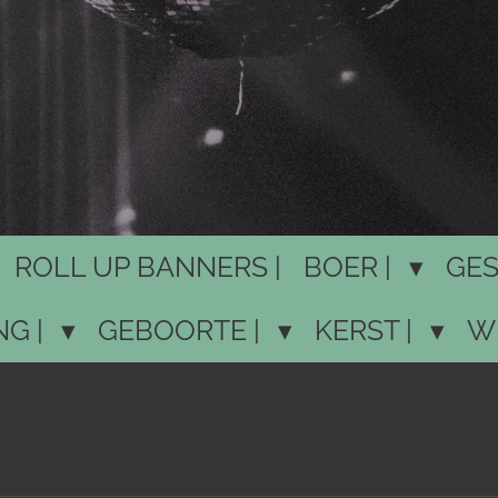
ROLL UP BANNERS |
BOER |
GES
NG |
GEBOORTE |
KERST |
W