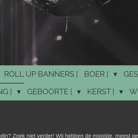
ROLL UP BANNERS |
BOER |
GES
NG |
GEBOORTE |
KERST |
W
endin? Zoek niet verder! Wij hebben de mooiste, meest ge