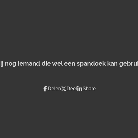
jij nog iemand die wel een spandoek kan gebru
Delen
Deel
Share