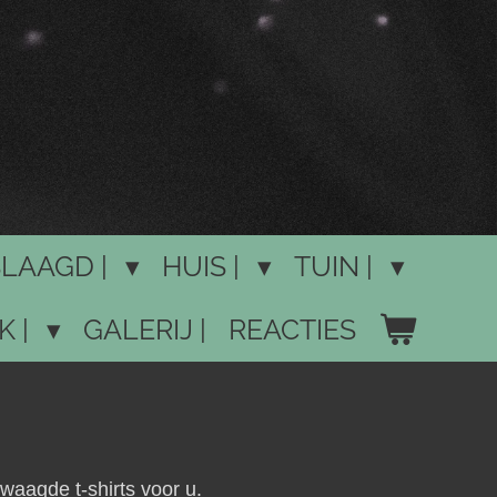
LAAGD |
HUIS |
TUIN |
K |
GALERIJ |
REACTIES
waagde t-shirts voor u.