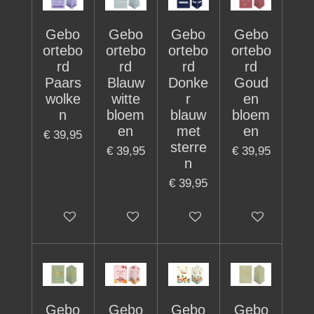
Gebo
Gebo
Gebo
Gebo
ortebo
ortebo
ortebo
ortebo
rd
rd
rd
rd
Paars
Blauw
Donke
Goud
wolke
witte
r
en
n
bloem
blauw
bloem
en
met
en
€ 39,95
sterre
€ 39,95
€ 39,95
n
€ 39,95
In winkelwagen
In winkelwagen
In winkelwagen
In winkelwage
Gebo
Gebo
Gebo
Gebo