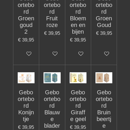
ortebo
ortebo
ortebo
ortebo
rd
rd
rd
rd
Groen
Fruit
Bloem
Groen
goud
roze
en en
Goud
2
bijen
€ 39,95
€ 39,95
€ 39,95
€ 39,95
In winkelwagen
In winkelwagen
In winkelwagen
In winkelwage
Gebo
Gebo
Gebo
Gebo
ortebo
ortebo
ortebo
ortebo
rd
rd
rd
rd
Konijn
Blauw
Giraff
Bruin
tje
e
e geel
beertj
blader
e
€ 39,95
€ 39,95