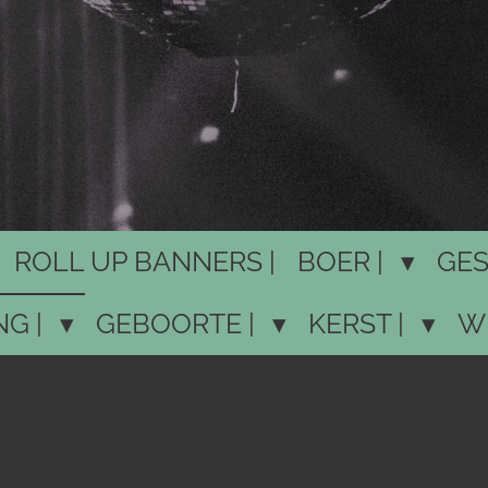
ROLL UP BANNERS |
BOER |
GES
NG |
GEBOORTE |
KERST |
W