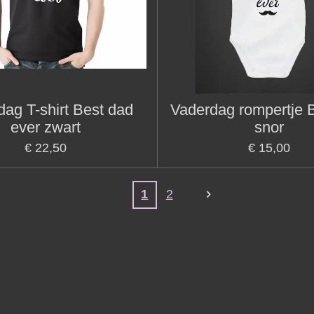
ag T-shirt Best dad
Vaderdag rompertje 
ever zwart
snor
€ 22,50
€ 15,00
1
2