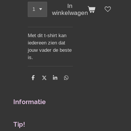
In
winkelwagen
Met dit t-shirt kan
iedereen zien dat
jouw vader de beste
is.
D
D
S
D
e
e
h
e
l
e
a
l
e
l
r
e
n
e
n
Informatie
Tip!