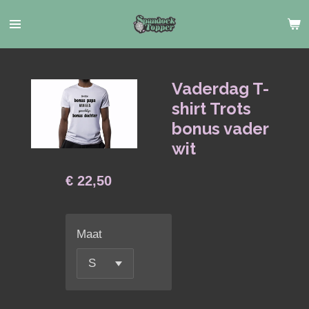
Ga
direct
naar
de
hoofdinhoud
Vaderdag T-
shirt Trots
bonus vader
wit
€ 22,50
Maat