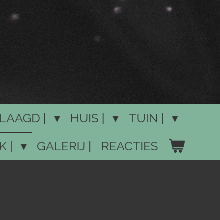
LAAGD |
HUIS |
TUIN |
K |
GALERIJ |
REACTIES