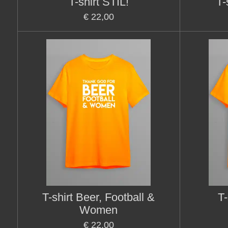
T-shirt STIL!
T-
€ 22,00
T-shirt Beer, Football &
T-
Women
€ 22,00