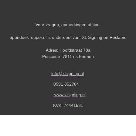
Voor vragen, opmerkingen of tips:
SpandoekTopper.nl is onderdeel van: XL Signing en Reclame
Adres: Hoofdstraat 78a
Postcode: 7811 es Emmen
info@xlsigning.nl
0591 852704
www.xlsigning.nl
KVK:
74441531
er.nl Deze website is 