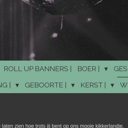
ROLL UP BANNERS |
BOER |
GES
NG |
GEBOORTE |
KERST |
W
 laten zien hoe trots jij bent op ons mooie kikkerlandje.