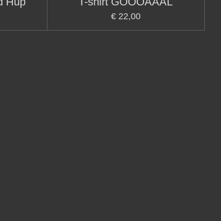
nd Hup
T-shirt GOOOAAAL
€ 22,00