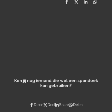
D
D
S
D
e
e
h
e
l
e
a
l
e
l
r
e
n
e
n
Ken jij nog iemand die wel een spandoek
kan gebruiken?
Delen
Deel
Share
Delen