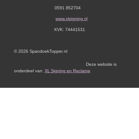
0591 852704
www.xlsigning.nl
KVK:
74441531
© 2026 SpandoekTopper.nl
Deze website is
onderdeel van:
XL Signing en Reclame