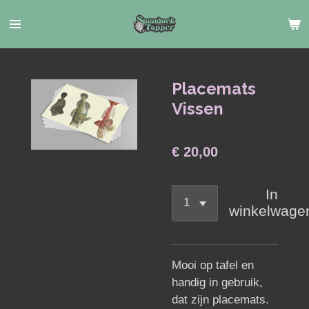
Ga
direct
naar
de
hoofdinhoud
Placemats
Vissen
€ 20,00
In
winkelwage
Mooi op tafel en
handig in gebruik,
dat zijn placemats.