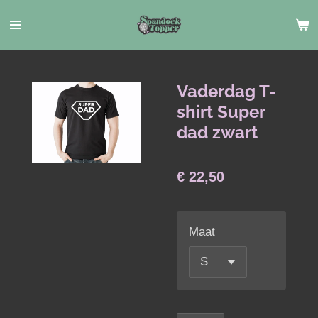
Ga
direct
naar
de
hoofdinhoud
Vaderdag T-
shirt Super
dad zwart
€ 22,50
Maat