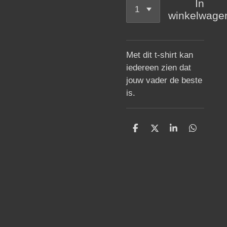
In
winkelwage
Met dit t-shirt kan
iedereen zien dat
jouw vader de beste
is.
D
D
S
D
e
e
h
e
l
e
a
l
e
l
r
e
n
e
n