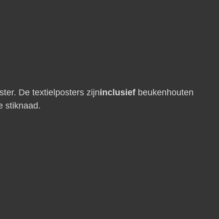
ter. De textielposters zijn
inclusief
beukenhouten
e stiknaad.