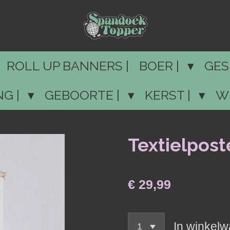
ROLL UP BANNERS |
BOER |
GES
NG |
GEBOORTE |
KERST |
W
Textielpost
€ 29,99
In winkel