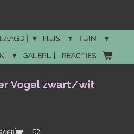
LAAGD |
HUIS |
TUIN |
K |
GALERIJ |
REACTIES
er Vogel zwart/wit
wagen