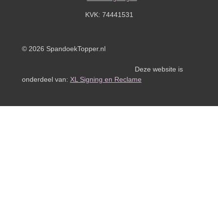
KVK:
74441531
© 2026 SpandoekTopper.nl
Deze website is
onderdeel van:
XL Signing en Reclame