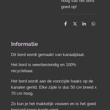
hoog valt het bord
goed op!
D
D
S
D
e
e
h
e
l
e
a
l
e
l
r
e
n
e
n
Informatie
Dit bord wordt gemaakt van kanaalplaat.
Het bord is weerbestendig en 100%
recyclebaar.
Het bord wordt aan de voorzijde haaks op de
kanalen gerild. Elke zijde is dus 50 cm breed x
70 cm hoog.
Zo kun je het makkelijk vouwen en is het goed
bestand tegen harde wind.