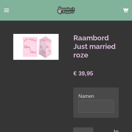
Ga
direct
naar
de
hoofdinhoud
Raambord
Just married
roze
€ 39,95
Namen
In