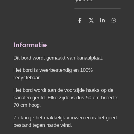
D
D
S
D
e
e
h
e
l
e
a
l
e
l
r
e
n
e
n
Informatie
Dit bord wordt gemaakt van kanaalplaat.
Het bord is weerbestendig en 100%
recyclebaar.
Het bord wordt aan de voorzijde haaks op de
kanalen gerild. Elke zijde is dus 50 cm breed x
70 cm hoog.
Zo kun je het makkelijk vouwen en is het goed
bestand tegen harde wind.