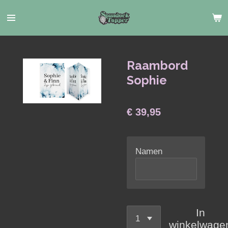
Ga
direct
naar
de
hoofdinhoud
Raambord
Sophie
€ 39,95
Namen
In
winkelwage