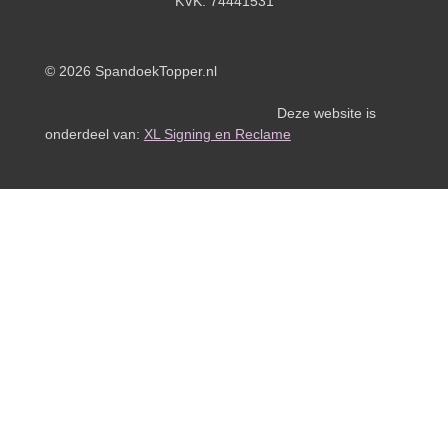
KVK:
74441531
© 2026 SpandoekTopper.nl
Deze website is
onderdeel van:
XL Signing en Reclame