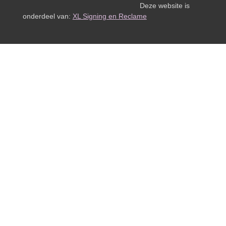
Deze website is
onderdeel van:
XL Signing en Reclame