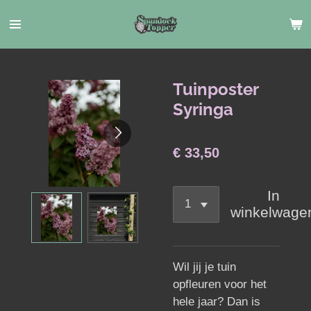
Ga
direct
naar
de
hoofdinhoud
Tuinposter
Syringa
€ 33,50
In
winkelwage
Wil jij je tuin
opfleuren voor het
hele jaar? Dan is