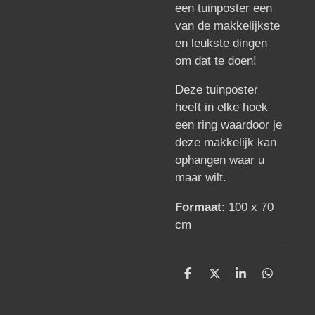
een tuinposter een
van de makkelijkste
en leukste dingen
om dat te doen!
Deze tuinposter
heeft in elke hoek
een ring waardoor je
deze makkelijk kan
ophangen waar u
maar wilt.
Formaat
: 100 x 70
cm
D
D
S
D
e
e
h
e
l
e
a
l
e
l
r
e