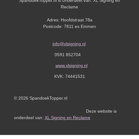
SpandoekTopper.nl is onderdeel van: XL Signing en
Reclame
Adres: Hoofdstraat 78a
Postcode: 7811 es Emmen
info@xlsigning.nl
0591 852704
www.xlsigning.nl
KVK:
74441531
© 2026 SpandoekTopper.nl
Deze website is
onderdeel van:
XL Signing en Reclame