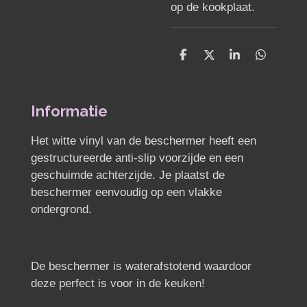
op de kookplaat.
D
D
S
D
e
e
h
e
l
e
a
l
e
l
r
e
n
e
n
Informatie
Het witte vinyl van de beschermer heeft een
gestructureerde anti-slip voorzijde en een
geschuimde achterzijde. Je plaatst de
beschermer eenvoudig op een vlakke
ondergrond.
De beschermer is waterafstotend waardoor
deze perfect is voor in de keuken!