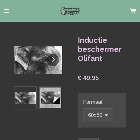
Ga
direct
naar
de
hoofdinhoud
Inductie
beschermer
Olifant
€ 49,95
Formaat