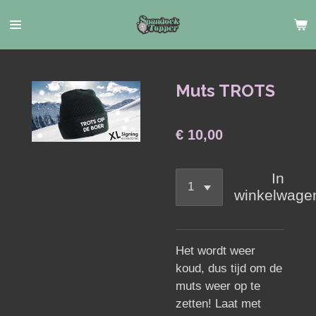
Ga
direct
naar
de
hoofdinhoud
Muts TROTS
€ 10,00
In
winkelwage
Het wordt weer
koud, dus tijd om de
muts weer op te
zetten! Laat met