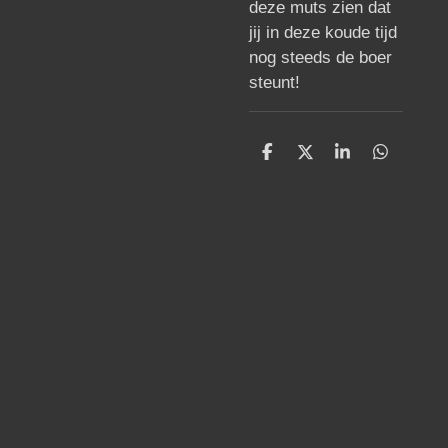
deze muts zien dat
jij in deze koude tijd
nog steeds de boer
steunt!
D
D
S
D
e
e
h
e
l
e
a
l
e
l
r
e
n
e
n