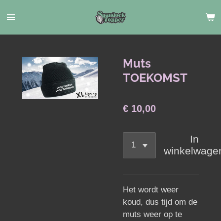
Ga
direct
naar
de
hoofdinhoud
Muts
TOEKOMST
€ 10,00
In
winkelwage
Het wordt weer
koud, dus tijd om de
muts weer op te