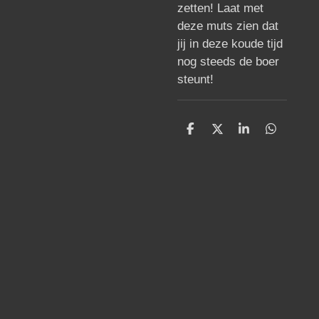
zetten! Laat met
deze muts zien dat
jij in deze koude tijd
nog steeds de boer
steunt!
D
D
S
D
e
e
h
e
l
e
a
l
e
l
r
e
n
e
n