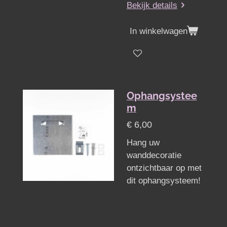
Bekijk details
In winkelwagen
Ophangsystee
m
€ 6,00
Hang uw
wanddecoratie
ontzichtbaar op met
dit ophangsysteem!