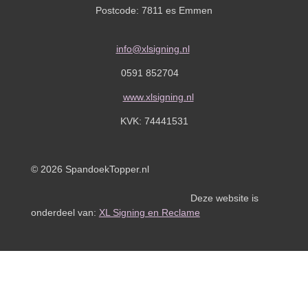
Postcode: 7811 es Emmen
info@xlsigning.nl
0591 852704
www.xlsigning.nl
KVK:
74441531
© 2026 SpandoekTopper.nl
Deze website is
onderdeel van:
XL Signing en Reclame