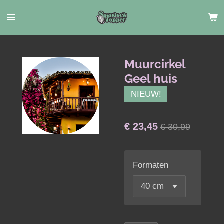
Ga
direct
naar
de
hoofdinhoud
Muurcirkel
Geel huis
NIEUW!
€ 23,45
€ 30,99
Formaten