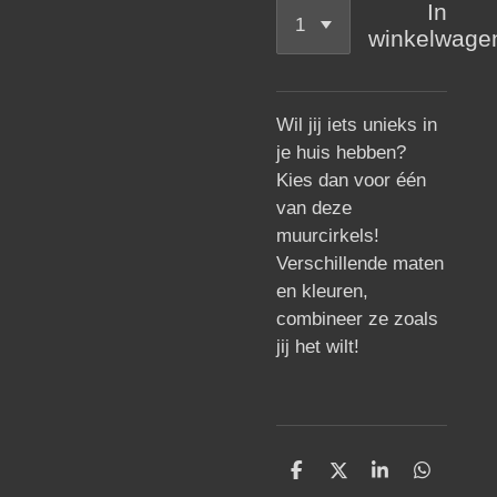
In
winkelwage
Wil jij iets unieks in
je huis hebben?
Kies dan voor één
van deze
muurcirkels!
Verschillende maten
en kleuren,
combineer ze zoals
jij het wilt!
D
D
S
D
e
e
h
e