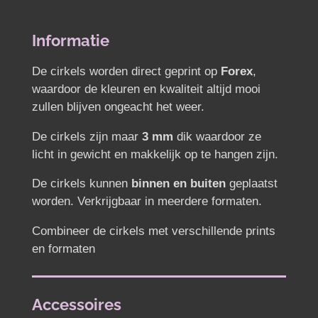
l
e
a
l
e
l
r
e
n
e
n
Informatie
De cirkels worden direct geprint op
Forex
,
waardoor de kleuren en kwaliteit altijd mooi
zullen blijven ongeacht het weer.
De cirkels zijn maar
3 mm
dik waardoor ze
licht in gewicht en makkelijk op te hangen zijn.
De cirkels kunnen
binnen en buiten
geplaatst
worden.
Verkrijgbaar in meerdere formaten.
Combineer de cirkels met verschillende prints
en formaten
Accessoires