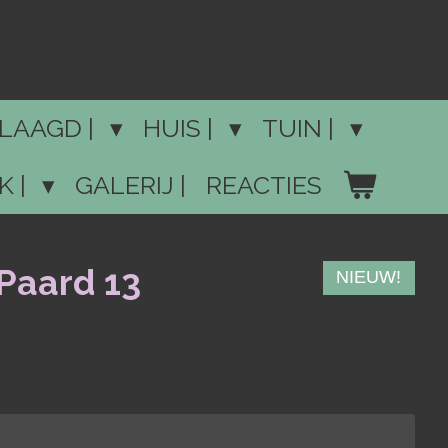
LAAGD |
HUIS |
TUIN |
K |
GALERIJ |
REACTIES
Paard 13
NIEUW!