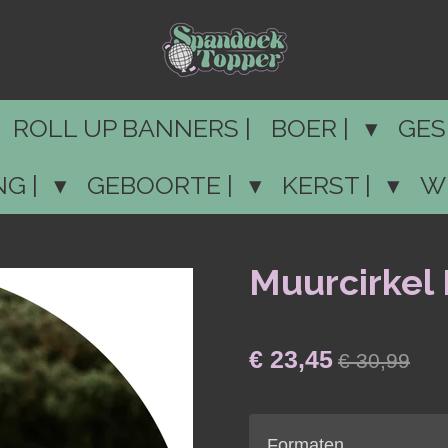
ROLL UP BANNERS |
BOER |
GES
NG |
GEBOORTE |
KERST |
W
Muurcirkel 
€ 23,45
€ 30,99
Formaten