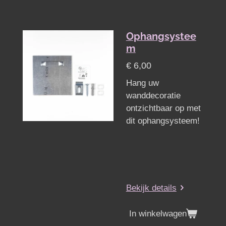
Ophangsystee
m
€ 6,00
Hang uw
wanddecoratie
ontzichtbaar op met
dit ophangsysteem!
Bekijk details
In winkelwagen