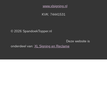
www.xlsigning.nl
KVK:
74441531
© 2026 SpandoekTopper.nl
Deze website is
onderdeel van:
XL Signing en Reclame