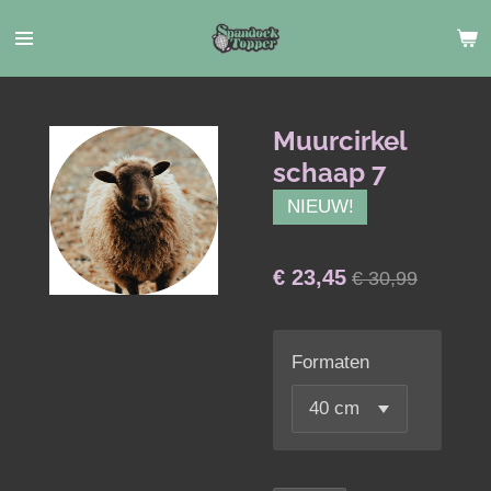
Ga
direct
naar
de
hoofdinhoud
Muurcirkel
schaap 7
NIEUW!
€ 23,45
€ 30,99
Formaten