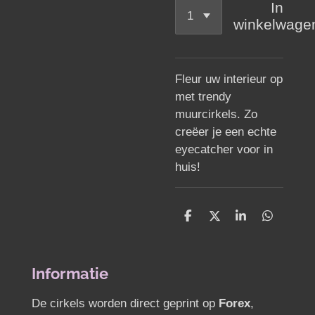
In
winkelwage
Fleur uw interieur op
met trendy
muurcirkels. Zo
creëer je een echte
eyecatcher voor in
huis!
D
D
S
D
e
e
h
e
l
e
a
l
e
l
r
e
n
e
n
Informatie
De cirkels worden direct geprint op
Forex
,