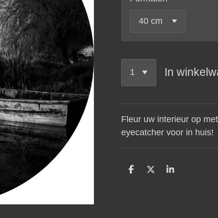
In winkel
Fleur uw interieur op met
eyecatcher voor in huis!
D
D
S
e
e
h
l
e
a
e
l
r
n
e