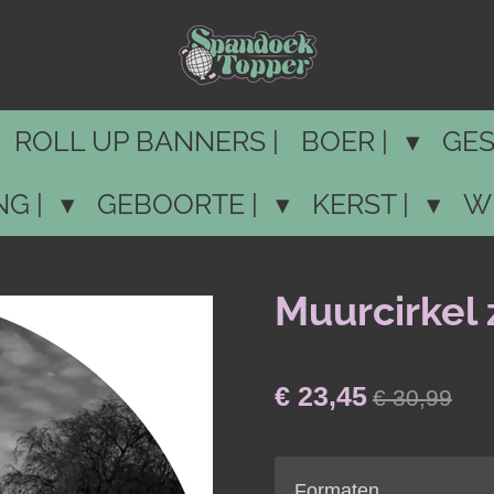
ROLL UP BANNERS |
BOER |
GES
NG |
GEBOORTE |
KERST |
W
Muurcirkel 
€ 23,45
€ 30,99
Formaten