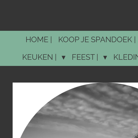
Ga
direct
naar
de
HOME |
KOOP JE SPANDOEK |
hoofdinhoud
KEUKEN |
FEEST |
KLEDI