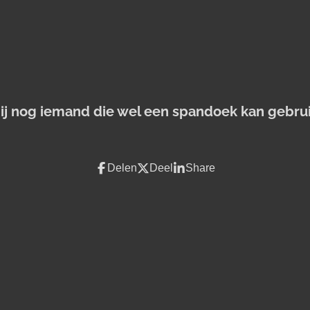
jij nog iemand die wel een spandoek kan gebru
Delen
Deel
Share