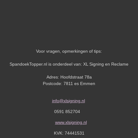
Voor vragen, opmerkingen of tips:
SpandoekTopper.nl is onderdeel van: XL Signing en Reclame
Adres: Hoofdstraat 78a
Postcode: 7811 es Emmen
info@xlsigning.nl
0591 852704
www.xlsigning.nl
KVK:
74441531