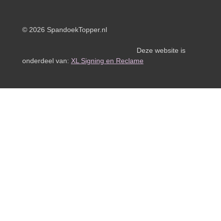
© 2026 SpandoekTopper.nl
Deze website is
onderdeel van:
XL Signing en Reclame