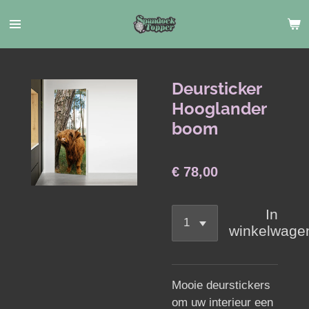
Ga
direct
naar
de
hoofdinhoud
Deursticker
Hooglander
boom
€ 78,00
In
winkelwage
Mooie deurstickers
om uw interieur een