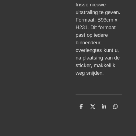
frisse nieuwe
uitstraling te geven.
Formaat: B93cm x
H231. Dit formaat
past op iedere
binnendeur,
overlengtes kunt u,
na plaatsing van de
sticker, makkelijk
weg snijden.
D
D
S
D
e
e
h
e
l
e
a
l
e
l
r
e
n
e
n