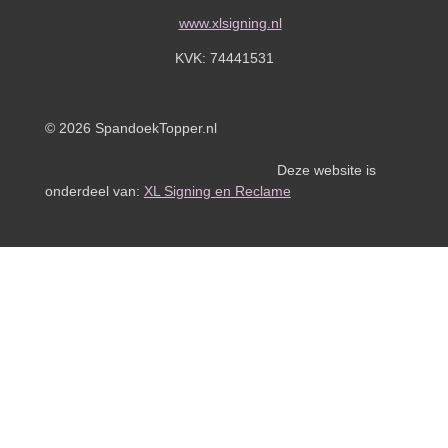
www.xlsigning.nl
KVK:
74441531
© 2026 SpandoekTopper.nl
Deze website is
onderdeel van:
XL Signing en Reclame