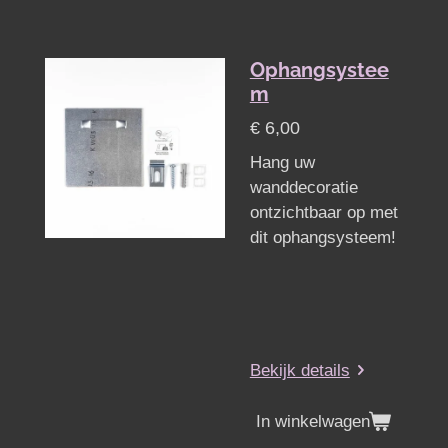
Ophangsystee
m
€ 6,00
Hang uw
wanddecoratie
ontzichtbaar op met
dit ophangsysteem!
Bekijk details
In winkelwagen