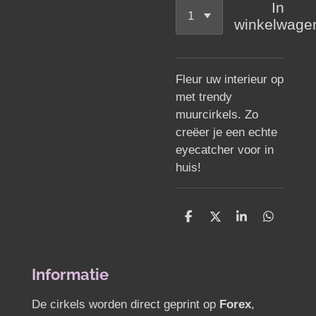
In
winkelwage
Fleur uw interieur op
met trendy
muurcirkels. Zo
creëer je een echte
eyecatcher voor in
huis!
D
D
S
D
e
e
h
e
l
e
a
l
e
l
r
e
n
e
n
Informatie
De cirkels worden direct geprint op
Forex
,