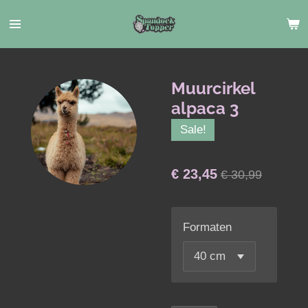
Ga
direct
naar
de
hoofdinhoud
Muurcirkel
alpaca 3
Sale!
€ 23,45
€ 30,99
Formaten