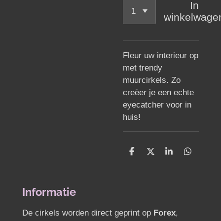
In
winkelwage
Fleur uw interieur op
met trendy
muurcirkels. Zo
creëer je een echte
eyecatcher voor in
huis!
D
D
S
D
e
e
h
e
l
e
a
l
e
l
r
e
n
e
n
Informatie
De cirkels worden direct geprint op
Forex
,