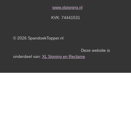
www.xlsigning.nl
KVK:
74441531
© 2026 SpandoekTopper.nl
Deze website is
onderdeel van:
XL Signing en Reclame