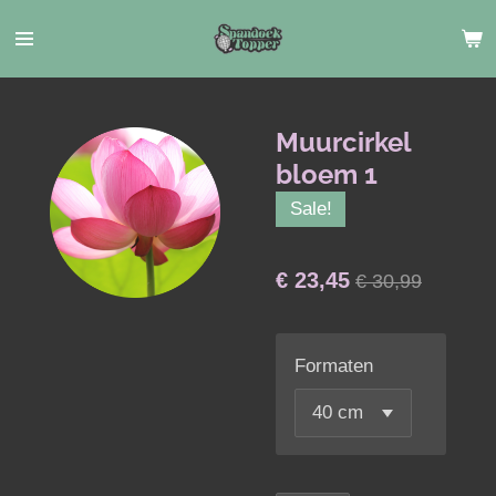
Ga
direct
naar
de
hoofdinhoud
Muurcirkel
bloem 1
Sale!
€ 23,45
€ 30,99
Formaten