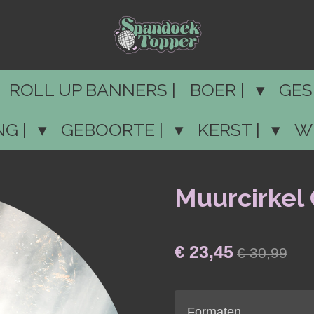
ROLL UP BANNERS |
BOER |
GES
NG |
GEBOORTE |
KERST |
W
Muurcirkel 
€ 23,45
€ 30,99
Formaten