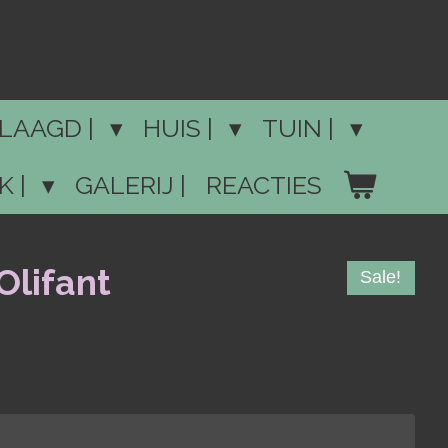
LAAGD |
HUIS |
TUIN |
K |
GALERIJ |
REACTIES
Olifant
Sale!