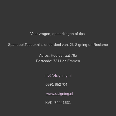
Voor vragen, opmerkingen of tips:
SpandoekTopper.nl is onderdeel van: XL Signing en Reclame
Adres: Hoofdstraat 78a
Postcode: 7811 es Emmen
info@xlsigning.nl
0591 852704
www.xlsigning.nl
KVK:
74441531