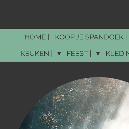
Ga
direct
naar
de
HOME |
KOOP JE SPANDOEK |
hoofdinhoud
KEUKEN |
FEEST |
KLEDI