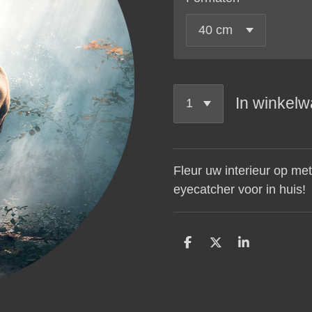
In winkel
Fleur uw interieur op met
eyecatcher voor in huis!
D
D
S
e
e
h
l
e
a
e
l
r
n
e