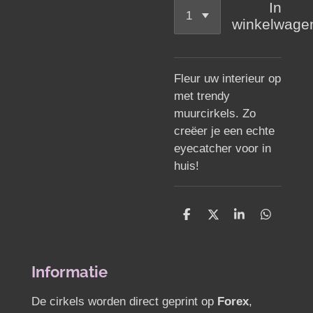
In
winkelwage
Fleur uw interieur op
met trendy
muurcirkels. Zo
creëer je een echte
eyecatcher voor in
huis!
D
D
S
D
e
e
h
e
l
e
a
l
e
l
r
e
n
e
n
Informatie
De cirkels worden direct geprint op
Forex
,