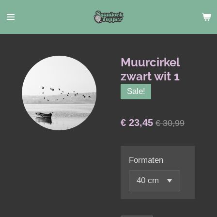
Ga
direct
naar
de
hoofdinhoud
Muurcirkel
zwart wit 1
Sale!
€ 23,45
€ 30,99
Formaten