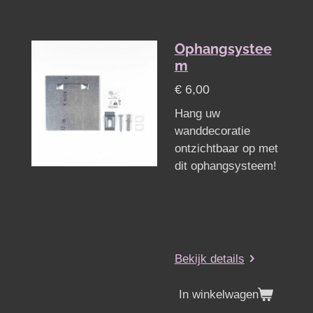
Ophangsystee
m
€ 6,00
Hang uw
wanddecoratie
ontzichtbaar op met
dit ophangsysteem!
Bekijk details
In winkelwagen