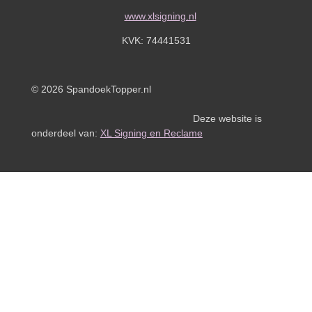
www.xlsigning.nl
KVK:
74441531
© 2026 SpandoekTopper.nl
Deze website is
onderdeel van:
XL Signing en Reclame