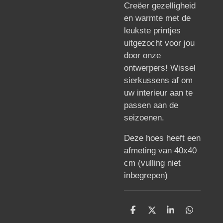
Creëer gezelligheid
en warmte met de
leukste printjes
uitgezocht voor jou
door onze
ontwerpers! Wissel
sierkussens af om
uw interieur aan te
passen aan de
seizoenen.
Deze hoes heeft een
afmeting van 40x40
cm (vulling niet
inbegrepen)
D
D
S
D
e
e
h
e