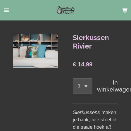
Ga
direct
naar
de
hoofdinhoud
Sierkussen
Rivier
€ 14,99
In
winkelwage
Sierkussens
maken
je bank, luie stoel of
die saaie hoek af!