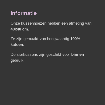
l
e
a
l
e
l
r
e
n
e
n
Informatie
Onze kussenhoezen hebben een afmeting van
40x40 cm
.
Ze zijn gemaakt van hoogwaardig
100%
katoen
.
De sierkussens zijn geschikt voor
binnen
gebruik.