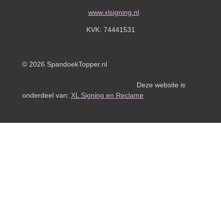
www.xlsigning.nl
KVK:
74441531
© 2026 SpandoekTopper.nl
Deze website is
onderdeel van:
XL Signing en Reclame