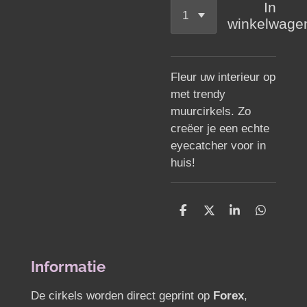
In
winkelwage
Fleur uw interieur op
met trendy
muurcirkels. Zo
creëer je een echte
eyecatcher voor in
huis!
D
D
S
D
e
e
h
e
l
e
a
l
e
l
r
e
n
e
n
Informatie
De cirkels worden direct geprint op
Forex
,