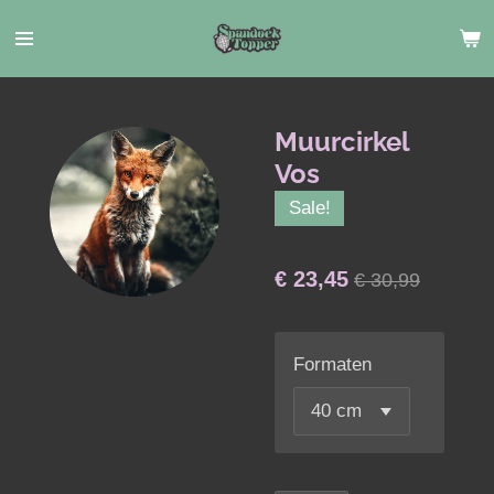
Ga
direct
naar
de
hoofdinhoud
Muurcirkel
Vos
Sale!
€ 23,45
€ 30,99
Formaten