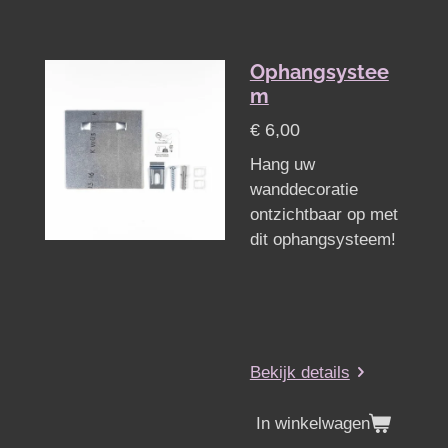
Ophangsystee
m
€ 6,00
Hang uw
wanddecoratie
ontzichtbaar op met
dit ophangsysteem!
Bekijk details
In winkelwagen