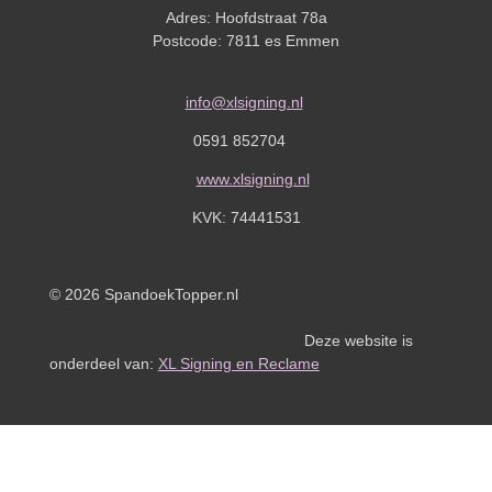
Adres: Hoofdstraat 78a
Postcode: 7811 es Emmen
info@xlsigning.nl
0591 852704
www.xlsigning.nl
KVK:
74441531
© 2026 SpandoekTopper.nl
Deze website is
onderdeel van:
XL Signing en Reclame