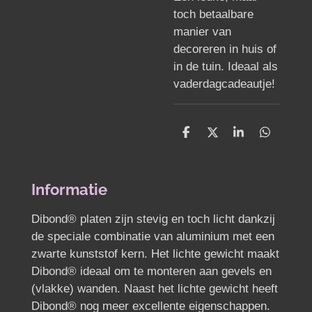
toch betaalbare
manier van
decoreren in huis of
in de tuin. Ideaal als
vaderdagcadeautje!
D
D
S
D
e
e
h
e
l
e
a
l
e
l
r
e
n
e
n
Informatie
Dibond® platen zijn stevig en toch licht dankzij
de speciale combinatie van aluminium met een
zwarte kunststof kern. Het lichte gewicht maakt
Dibond® ideaal om te monteren aan gevels en
(vlakke) wanden. Naast het lichte gewicht heeft
Dibond® nog meer excellente eigenschappen.