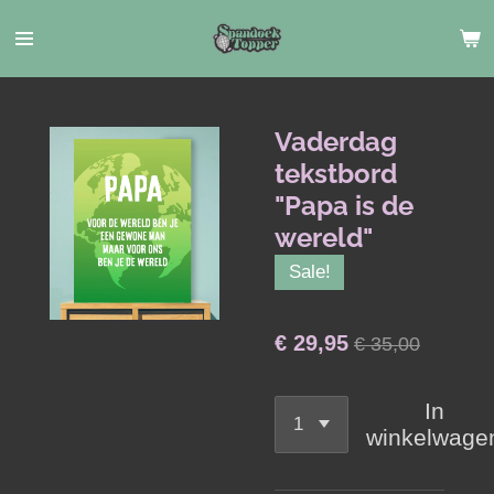
Ga
direct
naar
de
hoofdinhoud
Vaderdag
tekstbord
"Papa is de
wereld"
Sale!
€ 29,95
€ 35,00
In
winkelwage