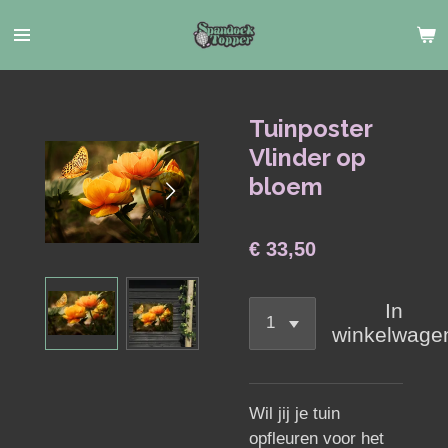
Ga
direct
naar
de
hoofdinhoud
Tuinposter
Vlinder op
bloem
€ 33,50
In
winkelwage
Wil jij je tuin
opfleuren voor het