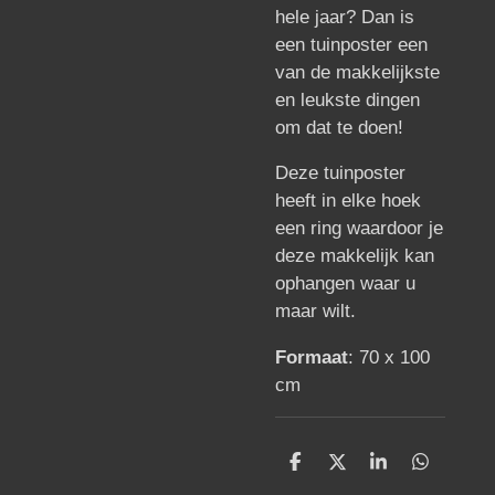
hele jaar? Dan is
een tuinposter een
van de makkelijkste
en leukste dingen
om dat te doen!
Deze tuinposter
heeft in elke hoek
een ring waardoor je
deze makkelijk kan
ophangen waar u
maar wilt.
Formaat
: 70 x 100
cm
D
D
S
D
e
e
h
e