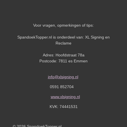
Voor vragen, opmerkingen of tips:
SpandoekTopper.nl is onderdeel van: XL Signing en
Reclame
Adres: Hoofdstraat 78a
Postcode: 7811 es Emmen
info@xlsigning.nl
0591 852704
www.xlsigning.nl
KVK:
74441531
© 2026 SpandoekTopper.nl