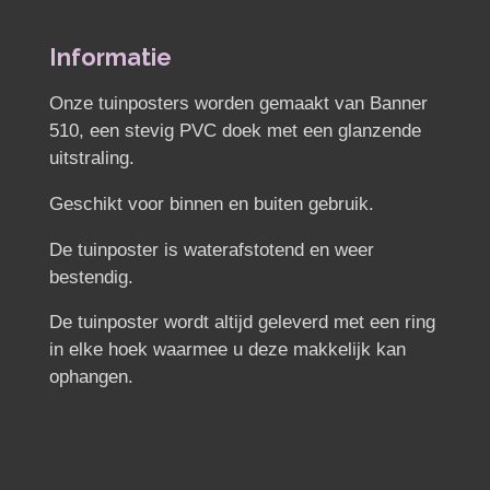
l
e
a
l
e
l
r
e
n
e
n
Informatie
Onze tuinposters worden gemaakt van Banner
510, een stevig PVC doek met een glanzende
uitstraling.
Geschikt voor binnen en buiten gebruik.
De tuinposter is waterafstotend en weer
bestendig.
De tuinposter wordt altijd geleverd met een ring
in elke hoek waarmee u deze makkelijk kan
ophangen.