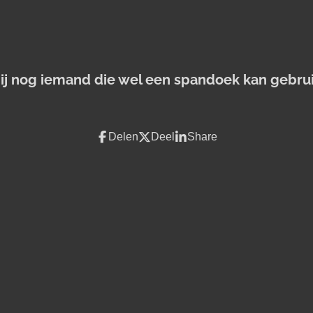
jij nog iemand die wel een spandoek kan gebru
Delen
Deel
Share