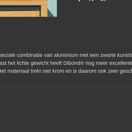
D
D
S
e
e
h
l
e
a
e
l
r
n
e
 speciale combinatie van aluminium met een zwarte kunsts
ast het lichte gewicht heeft Dibond® nog meer excelle
t materiaal trekt niet krom en is daarom ook zeer gesch