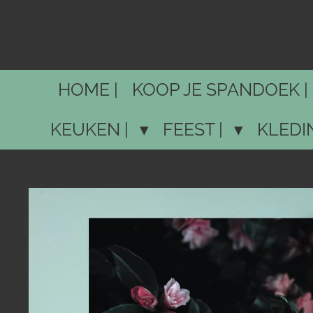
Ga
direct
naar
de
HOME |
KOOP JE SPANDOEK |
hoofdinhoud
KEUKEN |
FEEST |
KLEDI