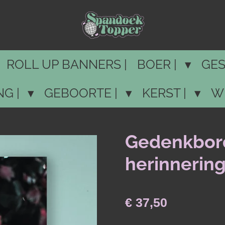
ROLL UP BANNERS |
BOER |
GES
NG |
GEBOORTE |
KERST |
W
Gedenkbord
herinnerin
€ 37,50