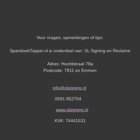
Voor vragen, opmerkingen of tips:
SpandoekTopper.nl is onderdeel van: XL Signing en Reclame
Adres: Hoofdstraat 78a
Postcode: 7811 es Emmen
info@xlsigning.nl
0591 852704
www.xlsigning.nl
KVK:
74441531