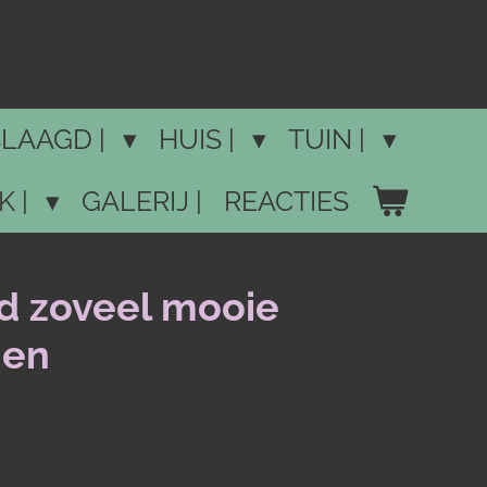
LAAGD |
HUIS |
TUIN |
K |
GALERIJ |
REACTIES
 zoveel mooie
gen