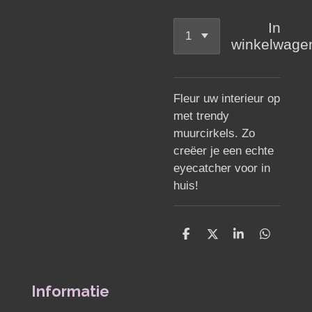
In
winkelwage
Fleur uw interieur op
met trendy
muurcirkels. Zo
creëer je een echte
eyecatcher voor in
huis!
D
D
S
D
e
e
h
e
l
e
a
l
e
l
r
e
n
e
n
Informatie