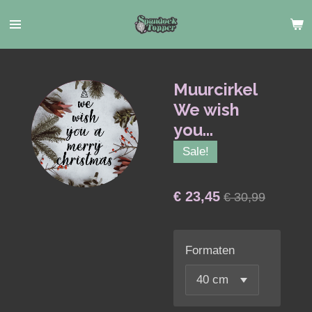
Ga
direct
naar
de
hoofdinhoud
Muurcirkel
We wish
you...
Sale!
€ 23,45
€ 30,99
Formaten