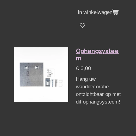
In winkelwagen
Ophangsystee
m
€ 6,00
Hang uw
wanddecoratie
ontzichtbaar op met
dit ophangsysteem!