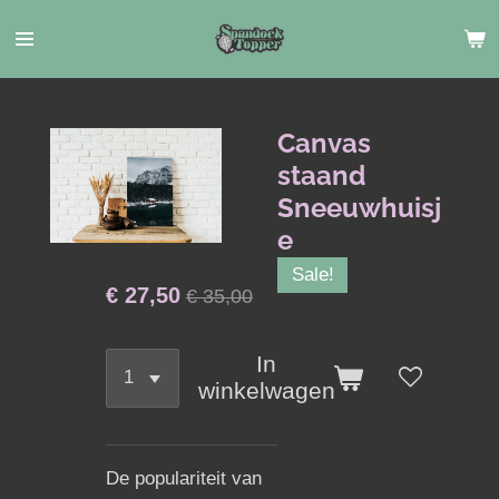
Ga
direct
naar
de
hoofdinhoud
Canvas
staand
Sneeuwhuisj
e
Sale!
€ 27,50
€ 35,00
In
winkelwagen
De populariteit van