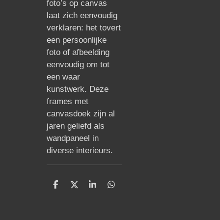
foto’s op canvas
laat zich eenvoudig
verklaren: het tovert
een persoonlijke
foto of afbeelding
eenvoudig om tot
een waar
kunstwerk. Deze
frames met
canvasdoek zijn al
jaren geliefd als
wandpaneel in
diverse interieurs.
D
D
S
D
e
e
h
e
l
e
a
l
e
l
r
e