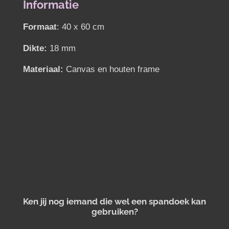
n
e
n
Informatie
Formaat
: 40 x 60 cm
Dikte:
18 mm
Materiaal:
Canvas en houten frame
Ken jij nog iemand die wel een spandoek kan
gebruiken?