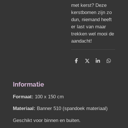
met kerst? Deze
kerstbomen zijn zo
dun, niemand heeft
er last van maar
trekken wel mooi de
aandacht!
D
D
S
D
e
e
h
e
l
e
a
l
e
l
r
e
n
e
n
Informatie
Formaat:
100 x 150 cm
Materiaal:
Banner 510 (spandoek materiaal)
Geschikt voor binnen en buiten.