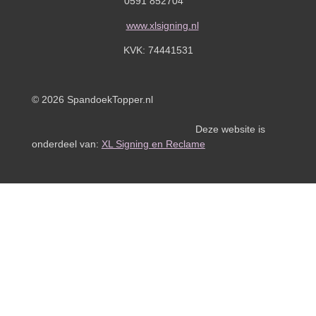
0591 852704
www.xlsigning.nl
KVK:
74441531
© 2026 SpandoekTopper.nl
Deze website is
onderdeel van:
XL Signing en Reclame