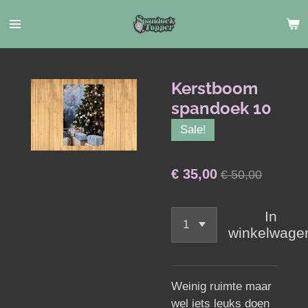
Ga
direct
naar
de
hoofdinhoud
Kerstboom
spandoek 10
Sale!
€ 35,00
€ 50,00
In
winkelwage
Weinig ruimte maar
wel iets leuks doen