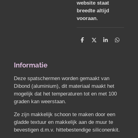
website staat
breedte altijd
vooraan.
D
D
S
D
e
e
h
e
l
e
a
l
e
l
r
e
n
e
n
Informatie
Deze spatschermen worden gemaakt van
Dibond (aluminium), dit materiaal maakt het
mogelijk dat het temperaturen tot en met 100
graden kan weerstaan.
Ze zijn makkelijk schoon te maken door een
gladde textuur en makkelijk aan de muur te
bevestigen d.m.v. hittebestendige siliconenkit.