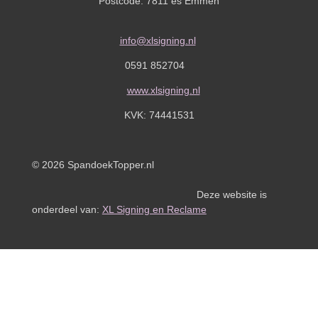
Postcode: 7811 es Emmen
info@xlsigning.nl
0591 852704
www.xlsigning.nl
KVK:
74441531
© 2026 SpandoekTopper.nl
Deze website is
onderdeel van:
XL Signing en Reclame