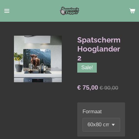
Ga
direct
naar
de
hoofdinhoud
Spatscherm
Hooglander
2
Sale!
€ 75,00
€ 90,00
Formaat