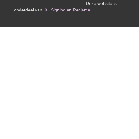
Deze website is
onderdeel van:
XL Signing en Reclame