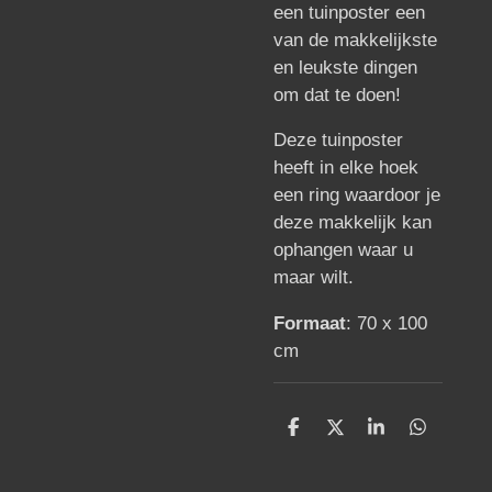
een tuinposter een
van de makkelijkste
en leukste dingen
om dat te doen!
Deze tuinposter
heeft in elke hoek
een ring waardoor je
deze makkelijk kan
ophangen waar u
maar wilt.
Formaat
: 70 x 100
cm
D
D
S
D
e
e
h
e
l
e
a
l
e
l
r
e