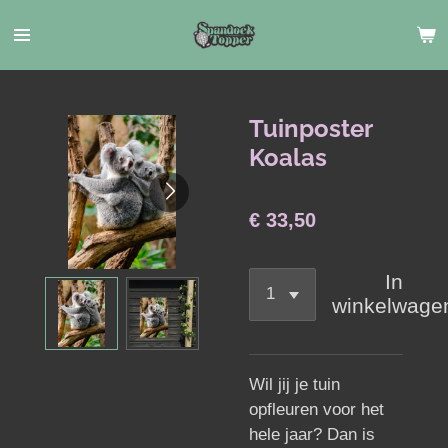
Ga
direct
naar
de
hoofdinhoud
Tuinposter
Koalas
€ 33,50
In
winkelwage
Wil jij je tuin
opfleuren voor het
hele jaar? Dan is