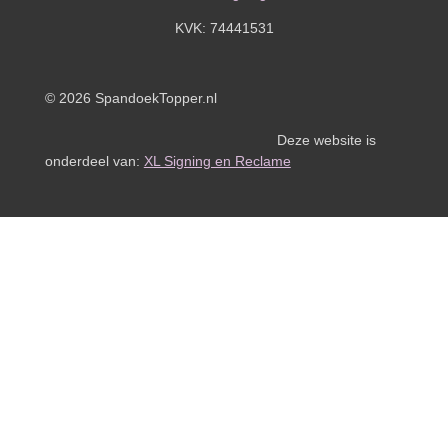
KVK:
74441531
© 2026 SpandoekTopper.nl
Deze website is
onderdeel van:
XL Signing en Reclame