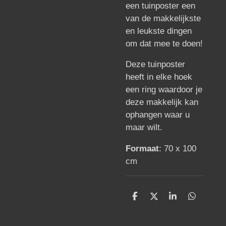
een tuinposter een
van de makkelijkste
en leukste dingen
om dat mee te doen!
Deze tuinposter
heeft in elke hoek
een ring waardoor je
deze makkelijk kan
ophangen waar u
maar wilt.
Formaat
: 70 x 100
cm
D
D
S
D
e
e
h
e
l
e
a
l
e
l
r
e