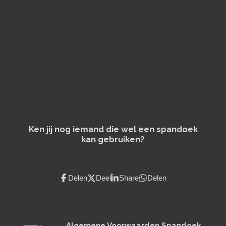
n
e
n
Ken jij nog iemand die wel een spandoek
kan gebruiken?
Delen
Deel
Share
Delen
Algemene Voorwaarden Spandoek