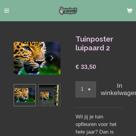
Ga
direct
naar
de
hoofdinhoud
Tuinposter
luipaard 2
€ 33,50
In
winkelwage
Wil jij je tuin
opfleuren voor het
hele jaar? Dan is