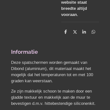
website staat
breedte altijd
vooraan.
D
D
S
D
e
e
h
e
l
e
a
l
e
l
r
e
n
e
n
Informatie
Deze spatschermen worden gemaakt van
Dibond (aluminium), dit materiaal maakt het
mogelijk dat het temperaturen tot en met 100
graden kan weerstaan.
Ze zijn makkelijk schoon te maken door een
gladde textuur en makkelijk aan de muur te
bevestigen d.m.v. hittebestendige siliconenkit.