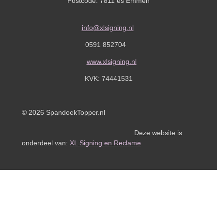
Postcode: 7811 es Emmen
info@xlsigning.nl
0591 852704
www.xlsigning.nl
KVK:
74441531
© 2026 SpandoekTopper.nl
Deze website is
onderdeel van:
XL Signing en Reclame