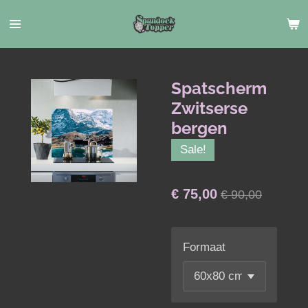
Ga
direct
naar
de
hoofdinhoud
Spatscherm
Zwitserse
bergen
Sale!
€ 75,00
€ 90,00
Formaat