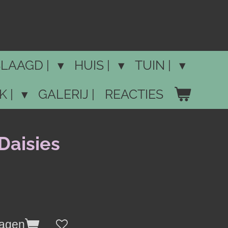
LAAGD |
HUIS |
TUIN |
K |
GALERIJ |
REACTIES
Daisies
wagen