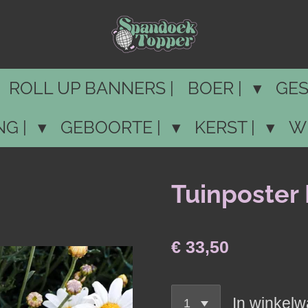
ROLL UP BANNERS |
BOER |
GES
NG |
GEBOORTE |
KERST |
W
Tuinposter 
€ 33,50
In winkel