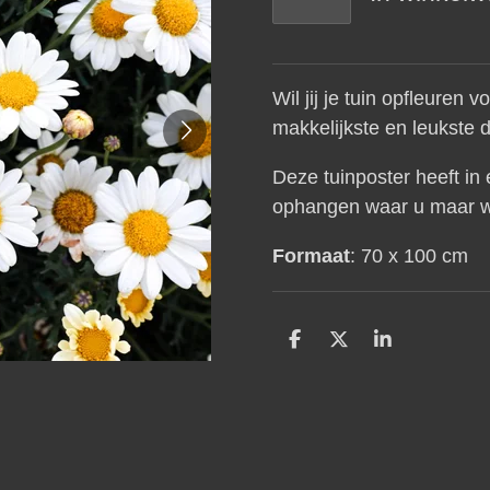
Wil jij je tuin opfleuren
makkelijkste en leukste 
Deze tuinposter heeft in
ophangen waar u maar w
Formaat
: 70 x 100 cm
D
D
S
e
e
h
l
e
a
e
l
r
n
e