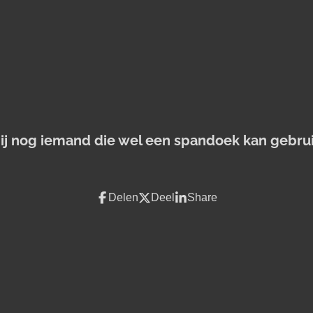
jij nog iemand die wel een spandoek kan gebru
Delen
Deel
Share