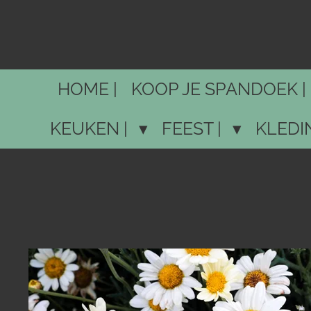
Ga
direct
naar
de
HOME |
KOOP JE SPANDOEK |
hoofdinhoud
KEUKEN |
FEEST |
KLEDI