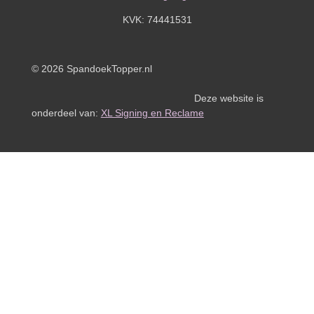
KVK:
74441531
© 2026 SpandoekTopper.nl
Deze website is
onderdeel van:
XL Signing en Reclame