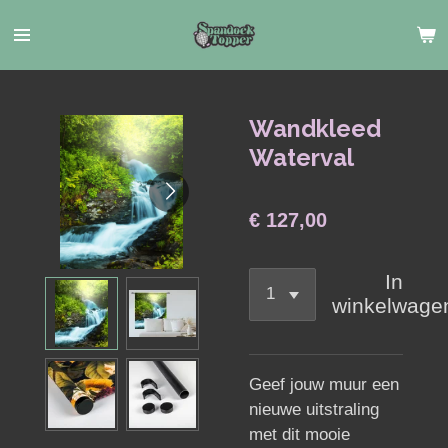
Ga
direct
naar
de
hoofdinhoud
Wandkleed
Waterval
€ 127,00
In
winkelwage
Geef jouw muur een
nieuwe uitstraling
met dit mooie