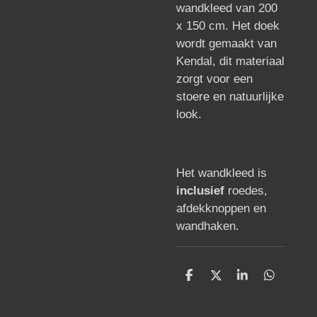
wandkleed van 200
x 150 cm. Het doek
wordt gemaakt van
Kendal, dit materiaal
zorgt voor een
stoere en natuurlijke
look.
Het wandkleed is
inclusief
roedes,
afdekknoppen en
wandhaken.
D
D
S
D
e
e
h
e
l
e
a
l
e
l
r
e