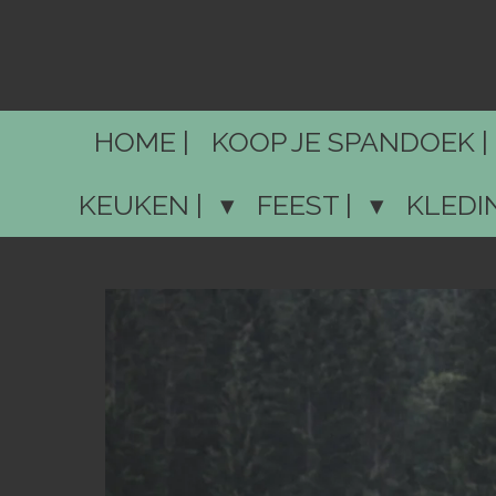
Ga
direct
naar
de
HOME |
KOOP JE SPANDOEK |
hoofdinhoud
KEUKEN |
FEEST |
KLEDI