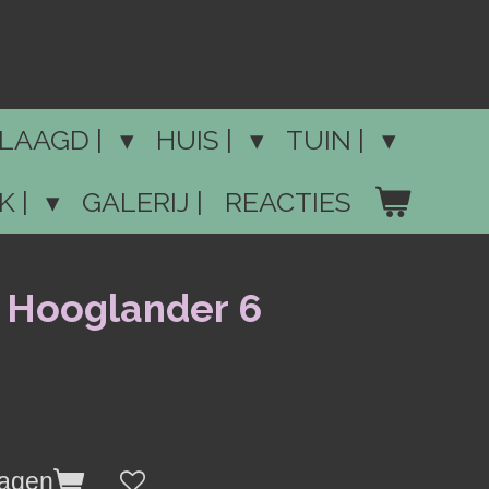
LAAGD |
HUIS |
TUIN |
K |
GALERIJ |
REACTIES
 Hooglander 6
wagen