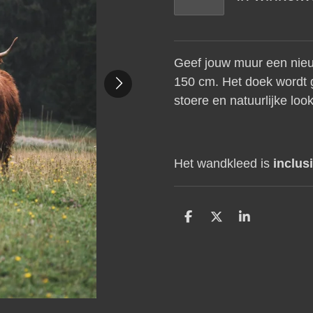
Geef jouw muur een nieu
150 cm. Het doek wordt g
stoere en natuurlijke loo
Het wandkleed is
inclusi
D
D
S
e
e
h
l
e
a
e
l
r
n
e