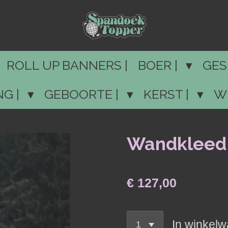
ROLL UP BANNERS |
BOER |
GES
NG |
GEBOORTE |
KERST |
W
Wandkleed
€ 127,00
In winkel