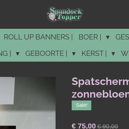
ROLL UP BANNERS |
BOER |
GES
NG |
GEBOORTE |
KERST |
W
Spatscherm
zonnebloe
Sale!
€ 75,00
€ 90,00