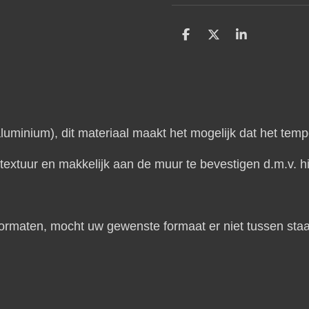
D
D
S
e
e
h
l
e
a
e
l
r
n
e
inium), dit materiaal maakt het mogelijk dat het temp
extuur en makkelijk aan de muur te bevestigen d.m.v. hi
 formaten, mocht uw gewenste formaat er niet tussen st