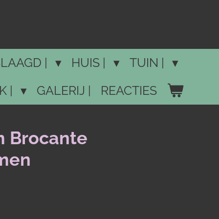
LAAGD |
HUIS |
TUIN |
K |
GALERIJ |
REACTIES
 Brocante
men