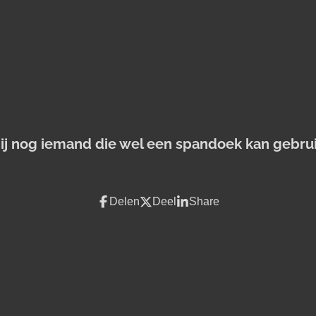
jij nog iemand die wel een spandoek kan gebru
Delen
Deel
Share