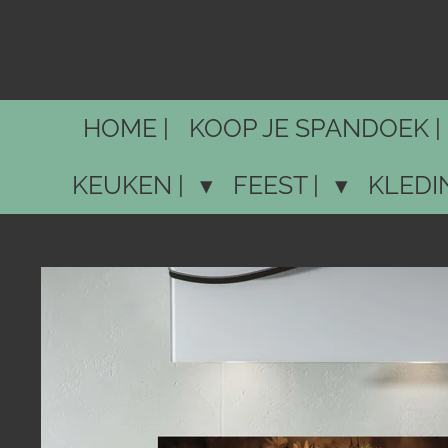
Ga
direct
naar
de
HOME |
KOOP JE SPANDOEK |
hoofdinhoud
KEUKEN |
FEEST |
KLEDI