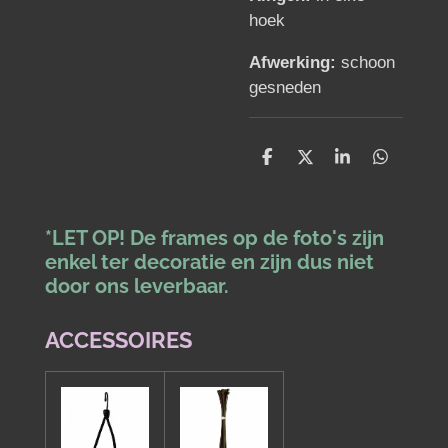
hoek
Afwerking:
schoon
gesneden
D
D
S
D
e
e
h
e
l
e
a
l
e
l
r
e
n
e
n
*LET OP! De frames op de foto's zijn
enkel ter decoratie en zijn dus niet
door ons leverbaar.
ACCESSOIRES