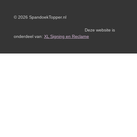
© 2026 SpandoekTopper.nl
Deze website is
onderdeel van:
XL Signing en Reclame