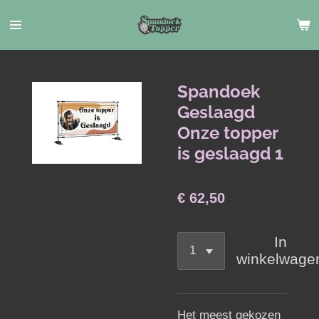
Ga
direct
naar
de
hoofdinhoud
Spandoek
Geslaagd
Onze topper
is geslaagd 1
€ 62,50
In
winkelwage
Het meest gekozen