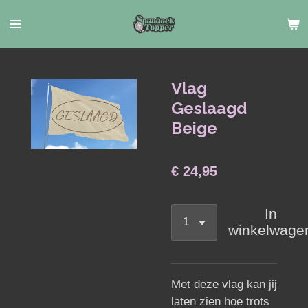
Ga
direct
naar
de
hoofdinhoud
Vlag
Geslaagd
Beige
€ 24,95
In
winkelwage
Met deze vlag kan jij
laten zien hoe trots