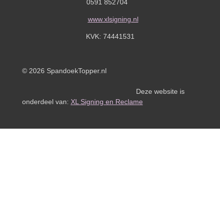
0591 852704
www.xlsigning.nl
KVK:
74441531
© 2026 SpandoekTopper.nl
Deze website is
onderdeel van:
XL Signing en Reclame