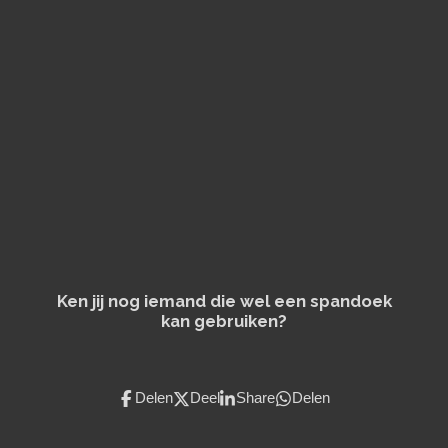
e
e
h
e
l
e
a
l
e
l
r
e
n
e
n
Ken jij nog iemand die wel een spandoek
kan gebruiken?
Delen
Deel
Share
Delen