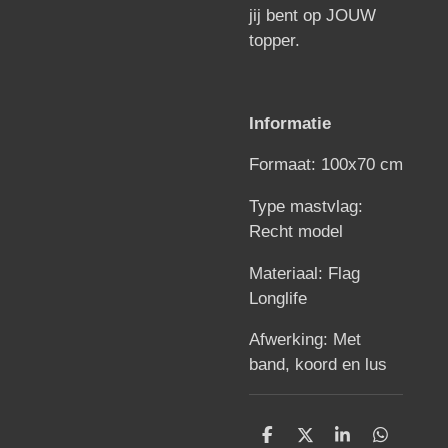
jij bent op JOUW
topper.
Informatie
Formaat: 100x70 cm
Type mastvlag:
Recht model
Materiaal: Flag
Longlife
Afwerking: Met
band, koord en lus
D
D
S
D