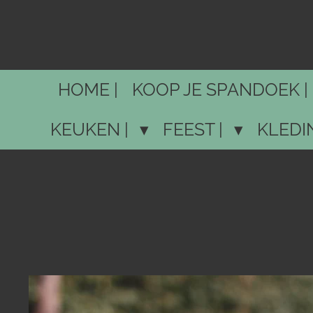
Ga
direct
naar
de
HOME |
KOOP JE SPANDOEK |
hoofdinhoud
KEUKEN |
FEEST |
KLEDI