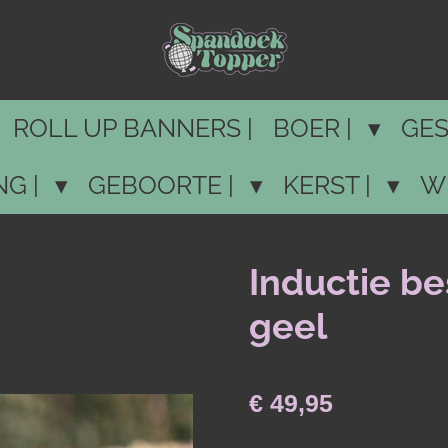
ROLL UP BANNERS |
BOER |
GES
NG |
GEBOORTE |
KERST |
W
Inductie b
geel
€ 49,95