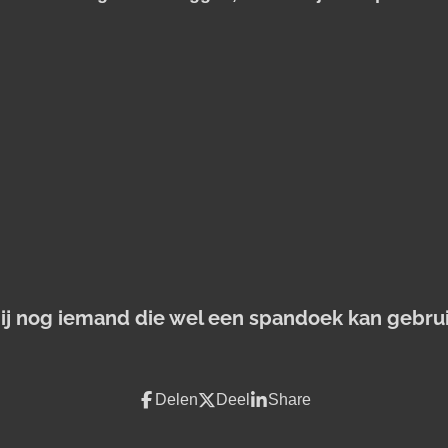
jij nog iemand die wel een spandoek kan gebru
Delen
Deel
Share