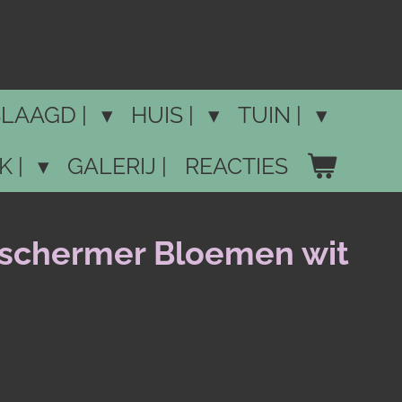
LAAGD |
HUIS |
TUIN |
K |
GALERIJ |
REACTIES
eschermer Bloemen wit