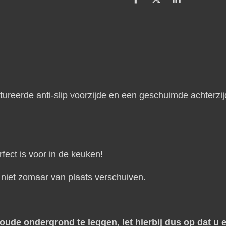
D
D
S
e
e
h
l
e
a
e
l
r
n
e
ctureerde anti-slip voorzijde en een geschuimde achterz
ect is voor in de keuken!
 niet zomaar van plaats verschuiven.
de ondergrond te leggen, let hierbij dus op dat u e