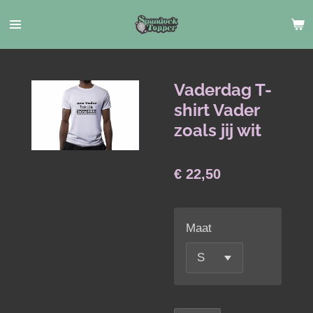
Ga
direct
naar
de
hoofdinhoud
Vaderdag T-
shirt Vader
zoals jij wit
€ 22,50
Maat