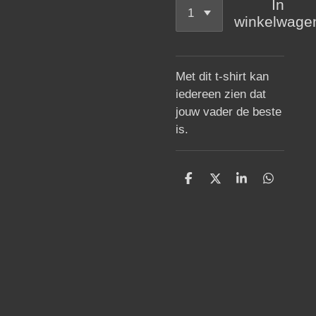
In
winkelwage
Met dit t-shirt kan
iedereen zien dat
jouw vader de beste
is.
D
D
S
D
e
e
h
e
l
e
a
l
e
l
r
e
n
e
n