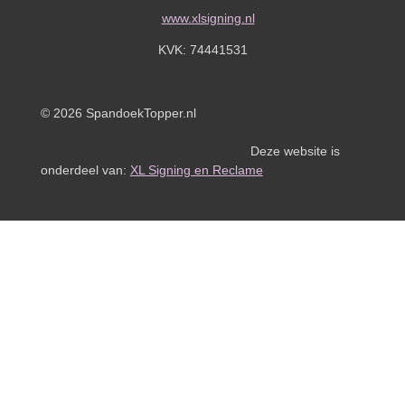
www.xlsigning.nl
KVK:
74441531
© 2026 SpandoekTopper.nl
Deze website is
onderdeel van:
XL Signing en Reclame