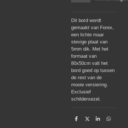
Dit bord wordt
gemaakt van Forex,
een lichte maar
stevige plaat van
5mm dik. Met het
formaat van
80x50cm valt het
bord goed op tussen
de rest van de
mooie versiering.
Exclusief
schildersezel.
D
D
S
D
e
e
h
e