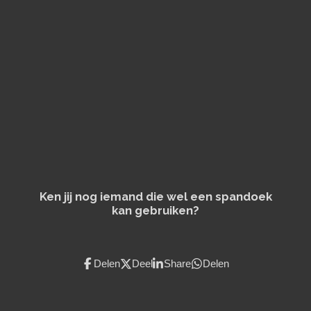
l
e
a
l
e
l
r
e
n
e
n
Ken jij nog iemand die wel een spandoek
kan gebruiken?
Delen
Deel
Share
Delen