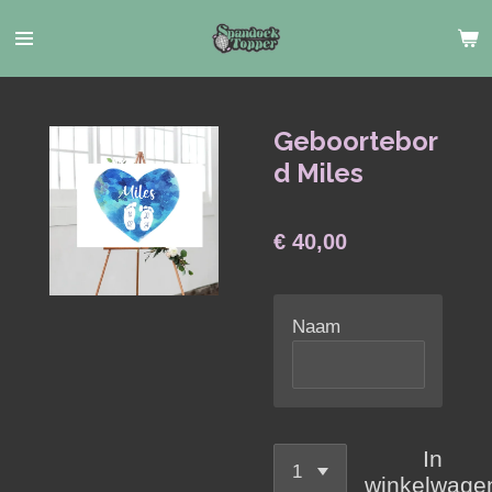
Ga
direct
naar
de
hoofdinhoud
Geboortebor
d Miles
€ 40,00
Naam
In
winkelwage