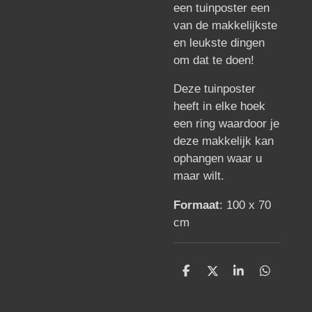
een tuinposter een
van de makkelijkste
en leukste dingen
om dat te doen!
Deze tuinposter
heeft in elke hoek
een ring waardoor je
deze makkelijk kan
ophangen waar u
maar wilt.
Formaat
: 100 x 70
cm
D
D
S
D
e
e
h
e
l
e
a
l
e
l
r
e