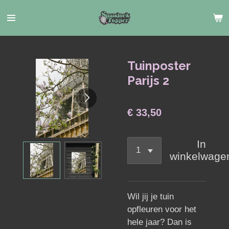
Ga
direct
naar
de
hoofdinhoud
Tuinposter
Parijs 2
€ 33,50
In
winkelwage
Wil jij je tuin
opfleuren voor het
hele jaar? Dan is