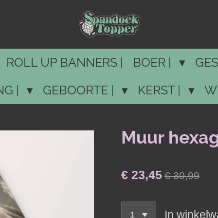
ROLL UP BANNERS |
BOER |
GES
NG |
GEBOORTE |
KERST |
W
Muur hexag
€ 23,45
€ 30,99
In winkel