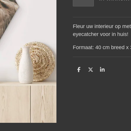
Fleur uw interieur op me
eyecatcher voor in huis!
Formaat: 40 cm breed x
D
D
S
e
e
h
l
e
a
e
l
r
n
e