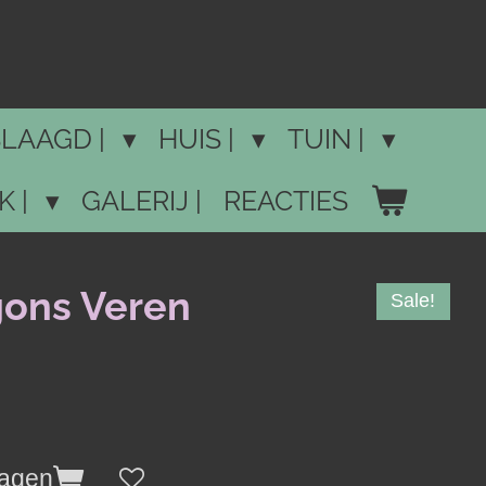
LAAGD |
HUIS |
TUIN |
K |
GALERIJ |
REACTIES
ons Veren
Sale!
wagen