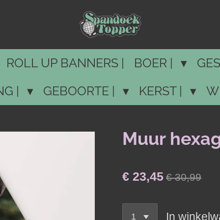
ROLL UP BANNERS |
BOER |
GES
NG |
GEBOORTE |
KERST |
W
Muur hexag
€ 23,45
€ 30,99
In winkel