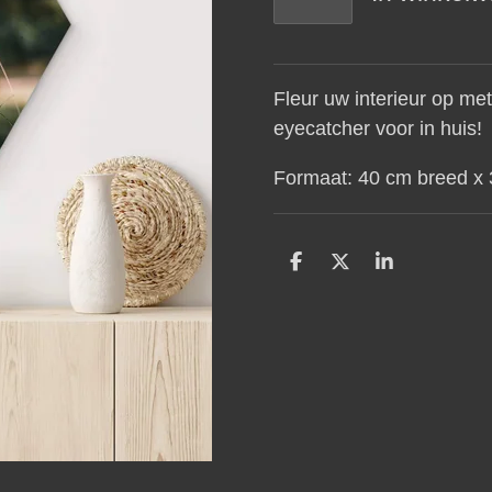
Fleur uw interieur op me
eyecatcher voor in huis!
Formaat: 40 cm breed x
D
D
S
e
e
h
l
e
a
e
l
r
n
e