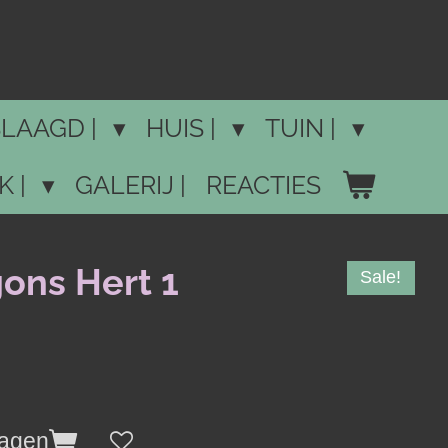
LAAGD |
HUIS |
TUIN |
K |
GALERIJ |
REACTIES
ons Hert 1
Sale!
wagen