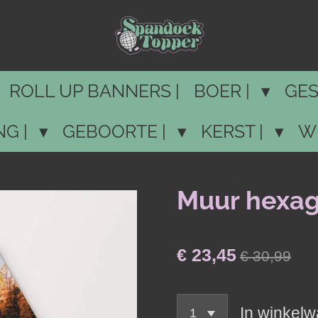
ROLL UP BANNERS |
BOER |
GES
NG |
GEBOORTE |
KERST |
W
Muur hexag
€ 23,45
€ 30,99
In winkel