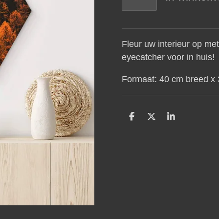
Fleur uw interieur op me
eyecatcher voor in huis!
Formaat: 40 cm breed x
D
D
S
e
e
h
l
e
a
e
l
r
n
e