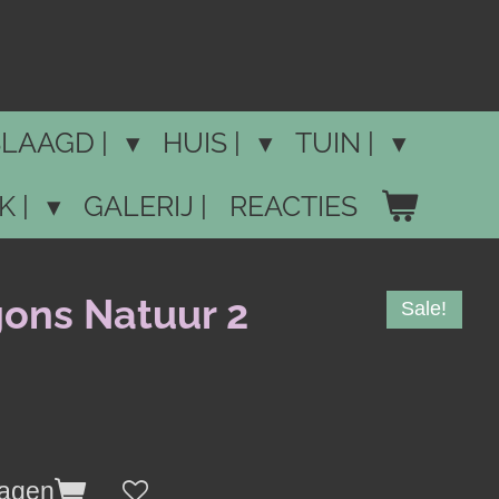
LAAGD |
HUIS |
TUIN |
K |
GALERIJ |
REACTIES
ons Natuur 2
Sale!
wagen